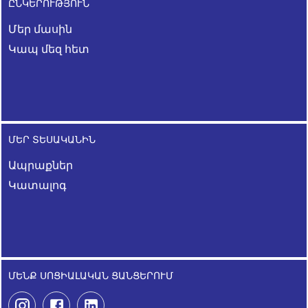
ԸՆԿԵՐՈՒԹՅՈՒՆ
Մեր մասին
Կապ մեզ հետ
ՄԵՐ ՏԵՍԱԿԱՆԻՆ
Ապրաքներ
Կատալոգ
ՄԵՆՔ ՍՈՑԻԱԼԱԿԱՆ ՑԱՆՑԵՐՈՒՄ