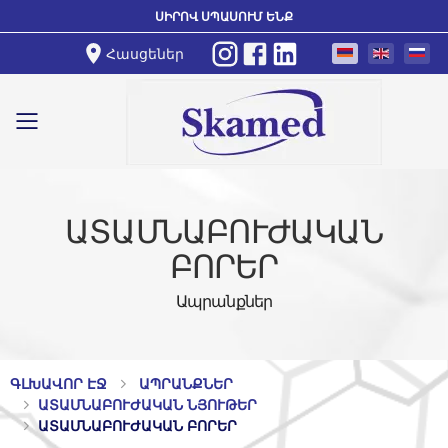
ՍԻՐՈՎ ՍՊԱՍՈՒՄ ԵՆՔ
Հասցեներ
Toggle mobile menu
ԱՏԱՄՆԱԲՈՒԺԱԿԱՆ
ԲՈՐԵՐ
Ապրանքներ
ԳԼԽԱՎՈՐ ԷՋ
ԱՊՐԱՆՔՆԵՐ
ԱՏԱՄՆԱԲՈՒԺԱԿԱՆ ՆՅՈՒԹԵՐ
ԱՏԱՄՆԱԲՈՒԺԱԿԱՆ ԲՈՐԵՐ