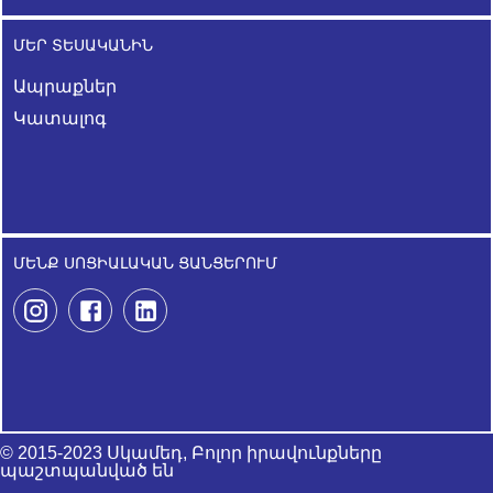
ՄԵՐ ՏԵՍԱԿԱՆԻՆ
Ապրաքներ
Կատալոգ
ՄԵՆՔ ՍՈՑԻԱԼԱԿԱՆ ՑԱՆՑԵՐՈՒՄ
© 2015-2023 Սկամեդ, Բոլոր իրավունքները
պաշտպանված են