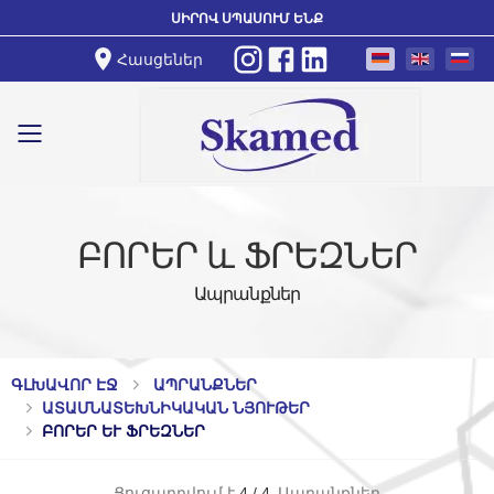
ՍԻՐՈՎ ՍՊԱՍՈՒՄ ԵՆՔ
Հասցեներ
Toggle mobile menu
ԲՈՐԵՐ և ՖՐԵԶՆԵՐ
Ապրանքներ
ԳԼԽԱՎՈՐ ԷՋ
ԱՊՐԱՆՔՆԵՐ
ԱՏԱՄՆԱՏԵԽՆԻԿԱԿԱՆ ՆՅՈՒԹԵՐ
ԲՈՐԵՐ ԵՒ ՖՐԵԶՆԵՐ
Ցուցադրվում է
4
/
4
Ապրանքներ