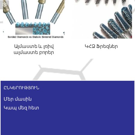
Ալմաստե և լռիվ
ԿՀՁ Ֆրեզներ
ալմաստե բորեր
ԸՆԿԵՐՈՒԹՅՈՒՆ
Մեր մասին
Կապ մեզ հետ