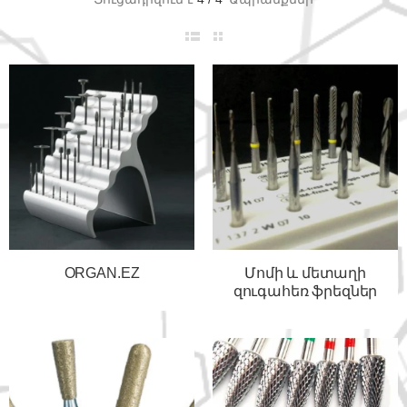
ORGAN.EZ
Մոմի և մետաղի
զուգահեռ ֆրեզներ