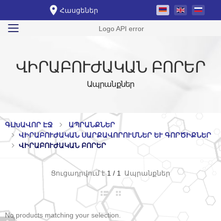
Հասցեներ
Logo API error
Toggle mobile menu
ՎԻՐԱԲՈՒԺԱԿԱՆ ԲՈՐԵՐ
Ապրանքներ
ԳԼԽԱՎՈՐ ԷՋ
ԱՊՐԱՆՔՆԵՐ
ՎԻՐԱԲՈՒԺԱԿԱՆ ՍԱՐՔԱՎՈՐՈՒՄՆԵՐ ԵՒ ԳՈՐԾԻՔՆԵՐ
ՎԻՐԱԲՈՒԺԱԿԱՆ ԲՈՐԵՐ
Ցուցադրվում է
1
/
1
Ապրանքներ
No products matching your selection.