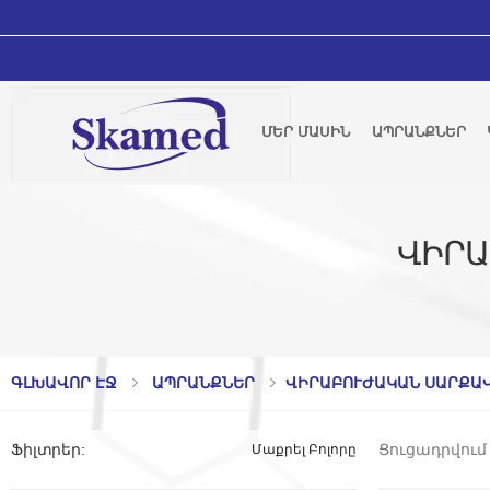
ՄԵՐ ՄԱՍԻՆ
ԱՊՐԱՆՔՆԵՐ
ՎԻՐԱ
ԳԼԽԱՎՈՐ ԷՋ
ԱՊՐԱՆՔՆԵՐ
ՎԻՐԱԲՈՒԺԱԿԱՆ ՍԱՐՔԱՎ
Ցուցադրվում 
Ֆիլտրեր
:
Մաքրել Բոլորը