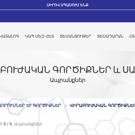
ՍԻՐՈՎ ՍՊԱՍՈՒՄ ԵՆՔ
ԿԱՏԱԼՈԳ
ԿԱՊ ՄԵԶ ՀԵՏ
ՏԵՍԱՆՅՈՒԹԵՐ
ՏԵՍԱԴԱՐԱՆ
ՀՏ
ԲՈՒԺԱԿԱՆ ԳՈՐԾԻՔՆԵՐ և Ս
Ապրանքներ
ՈՐՈՒՄՆԵՐ ԵՒ ԳՈՐԾԻՔՆԵՐ
ՎԻՐԱԲՈՒԺԱԿԱՆ ԳՈՐԾԻՔՆԵՐ 
է
6
/
6
Ապրանքներ