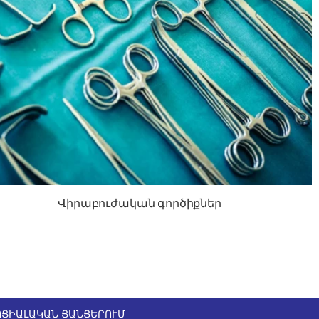
Վիրաբուժական գործիքներ
ՈՑԻԱԼԱԿԱՆ ՑԱՆՑԵՐՈՒՄ