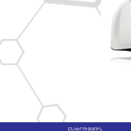
ԸՆԿԵՐՈՒԹՅՈՒՆ