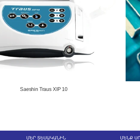
Saeshin Traus XIP 10
ՄԵՐ ՏԵՍԱԿԱՆԻՆ
ՄԵՆՔ Ս