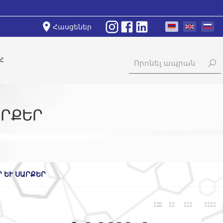
Հասցեներ
Հ
ԱՐՔԵՐ
ԵՒ ՍԱՐՔԵՐ