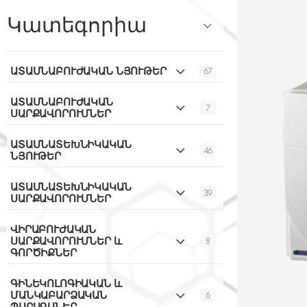
Կատեգորիա
67
ԱՏԱՄՆԱԲՈՒԺԱԿԱՆ ՆՅՈՒԹԵՐ
ԱՏԱՄՆԱԲՈՒԺԱԿԱՆ
7
ՍԱՐՔԱՎՈՐՈՒՄՆԵՐ
ԱՏԱՄՆԱՏԵԽՆԻԿԱԿԱՆ
46
ՆՅՈՒԹԵՐ
ԱՏԱՄՆԱՏԵԽՆԻԿԱԿԱՆ
39
ՍԱՐՔԱՎՈՐՈՒՄՆԵՐ
ՎԻՐԱԲՈՒԺԱԿԱՆ
8
ՍԱՐՔԱՎՈՐՈՒՄՆԵՐ և
ԳՈՐԾԻՔՆԵՐ
ԳԻՆԵԿՈԼՈԳԻԱԿԱՆ և
6
ՄԱՆԿԱԲԱՐՁԱԿԱՆ
ՊԱՐԱԳԱՆԵՐ