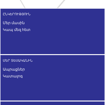
ԸՆԿԵՐՈՒԹՅՈՒՆ
Մեր մասին
Կապ մեզ հետ
ՄԵՐ ՏԵՍԱԿԱՆԻՆ
Ապրաքներ
Կատալոգ