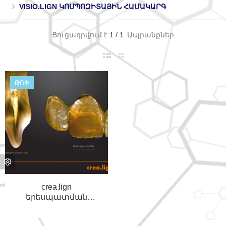
VISIO.LIGN ԿՈՄՊՈԶԻՏԱՅԻՆ ՀԱՄԱԿԱՐԳ
Ցուցադրվում է
1
/
1
Ապրանքներ
ԹՈՓ
crea.lign
երեսպատման
կոմպոզիտային
նյութ