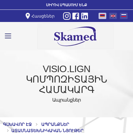
ՍԻՐՈՎ ՍՊԱՍՈՒՄ ԵՆՔ
Հասցեներ
Toggle mobile menu
VISIO.LIGN
ԿՈՄՊՈԶԻՏԱՅԻՆ
ՀԱՄԱԿԱՐԳ
Ապրանքներ
ԳԼԽԱՎՈՐ ԷՋ
ԱՊՐԱՆՔՆԵՐ
ԱՏԱՄՆԱՏԵԽՆԻԿԱԿԱՆ ՆՅՈՒԹԵՐ