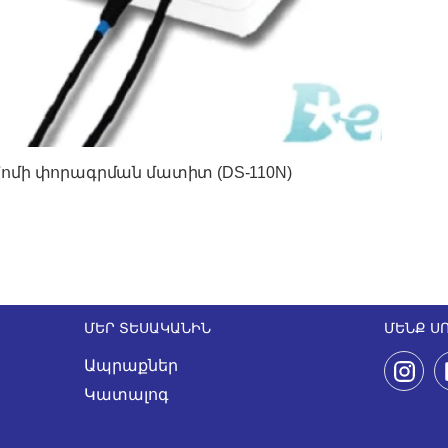
ոմի փորագրման մատիտ (DS-110N)
ՄԵՐ ՏԵՍԱԿԱՆԻՆ
ՄԵՆՔ Ս
Ապրաքներ
Կատալոգ