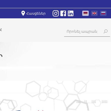
Հասցեներ
Հ
Ր