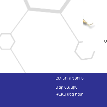
Մ
ԸՆԿԵՐՈՒԹՅՈՒՆ
Մեր մասին
Կապ մեզ հետ