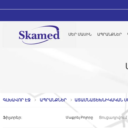
ՄԵՐ ՄԱՍԻՆ
ԱՊՐԱՆՔՆԵՐ
ԳԼԽԱՎՈՐ ԷՋ
ԱՊՐԱՆՔՆԵՐ
ԱՏԱՄՆԱՏԵԽՆԻԿԱԿԱՆ Ս
Ցուցադրվում 
Ֆիլտրեր
:
Մաքրել Բոլորը