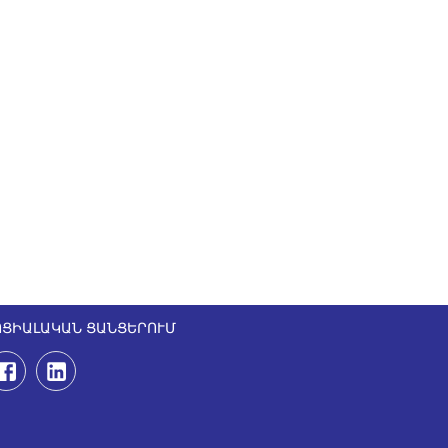
ՈՑԻԱԼԱԿԱՆ ՑԱՆՑԵՐՈՒՄ