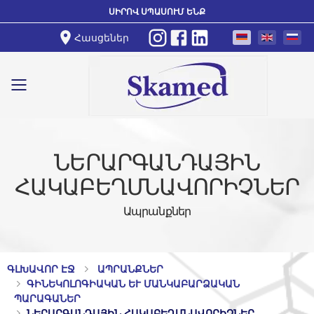
ՍԻՐՈՎ ՍՊԱՍՈՒՄ ԵՆՔ
Հասցեներ
Toggle mobile menu
ՆԵՐԱՐԳԱՆԴԱՅԻՆ
ՀԱԿԱԲԵՂՄՆԱՎՈՐԻՉՆԵՐ
Ապրանքներ
ԳԼԽԱՎՈՐ ԷՋ
ԱՊՐԱՆՔՆԵՐ
ԳԻՆԵԿՈԼՈԳԻԱԿԱՆ ԵՒ ՄԱՆԿԱԲԱՐՁԱԿԱՆ Պ
ԱՐԱԳԱՆԵՐ
ՆԵՐԱՐԳԱՆԴԱՅԻՆ ՀԱԿԱԲԵՂՄՆԱՎՈՐԻՉՆԵՐ