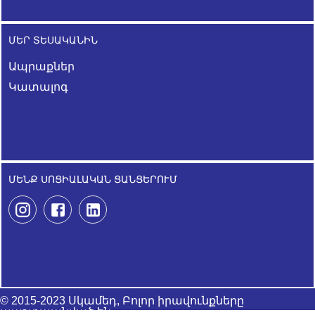
ՄԵՐ ՏԵՍԱԿԱՆԻՆ
Ապրաքներ
Կատալոգ
ՄԵՆՔ ՍՈՑԻԱԼԱԿԱՆ ՑԱՆՑԵՐՈՒՄ
© 2015-2023 Սկամեդ, Բոլոր իրավունքները
պաշտպանված են