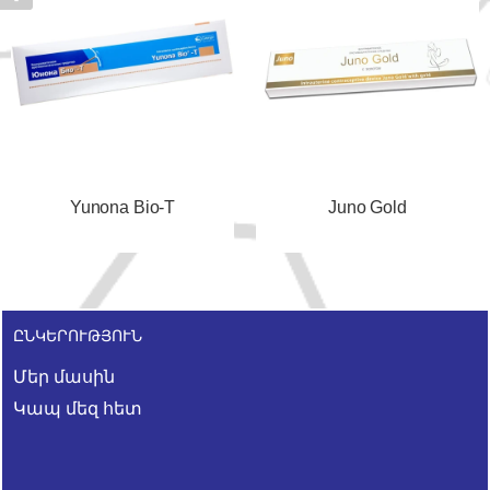
Yunona Bio-T
Juno Gold
ԸՆԿԵՐՈՒԹՅՈՒՆ
Մեր մասին
Կապ մեզ հետ