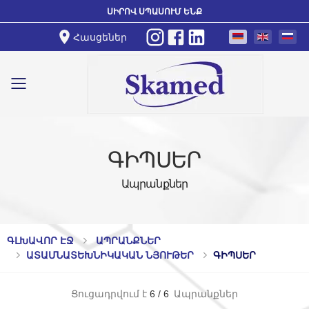
ՍԻՐՈՎ ՍՊԱՍՈՒՄ ԵՆՔ
Հասցեներ
Toggle mobile menu
ԳԻՊՍԵՐ
Ապրանքներ
ԳԼԽԱՎՈՐ ԷՋ
ԱՊՐԱՆՔՆԵՐ
ԱՏԱՄՆԱՏԵԽՆԻԿԱԿԱՆ ՆՅՈՒԹԵՐ
ԳԻՊՍԵՐ
Ցուցադրվում է
6
/
6
Ապրանքներ