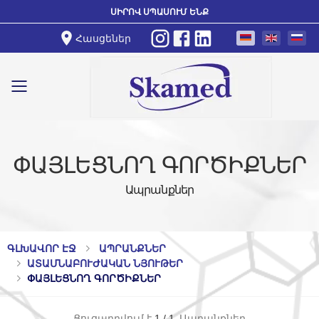
ՍԻՐՈՎ ՍՊԱՍՈՒՄ ԵՆՔ
Հասցեներ
Toggle mobile menu
ՓԱՅԼԵՑՆՈՂ ԳՈՐԾԻՔՆԵՐ
Ապրանքներ
ԳԼԽԱՎՈՐ ԷՋ
ԱՊՐԱՆՔՆԵՐ
ԱՏԱՄՆԱԲՈՒԺԱԿԱՆ ՆՅՈՒԹԵՐ
ՓԱՅԼԵՑՆՈՂ ԳՈՐԾԻՔՆԵՐ
Ցուցադրվում է
1
/
1
Ապրանքներ