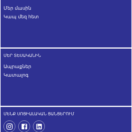
Մեր մասին
Կապ մեզ հետ
ՄԵՐ ՏԵՍԱԿԱՆԻՆ
Ապրաքներ
Կատալոգ
ՄԵՆՔ ՍՈՑԻԱԼԱԿԱՆ ՑԱՆՑԵՐՈՒՄ