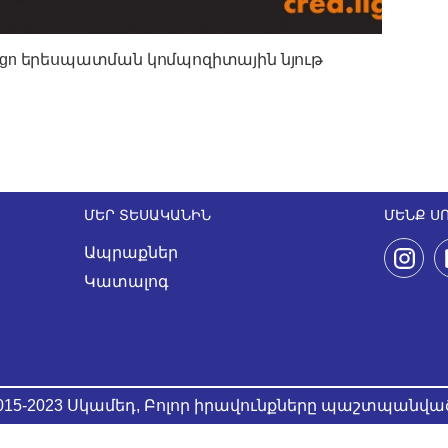
.lign երեսպատման կոմպոզիտային նյութ
ՄԵՐ ՏԵՍԱԿԱՆԻՆ
ՄԵՆՔ Ս
Ապրաքներ
Կատալոգ
015-2023 Սկամեդ, Բոլոր իրավունքները պաշտպանվա