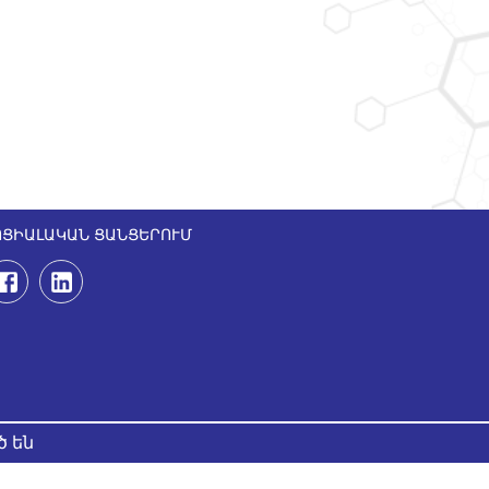
ՈՑԻԱԼԱԿԱՆ ՑԱՆՑԵՐՈՒՄ
ծ են
Developed by