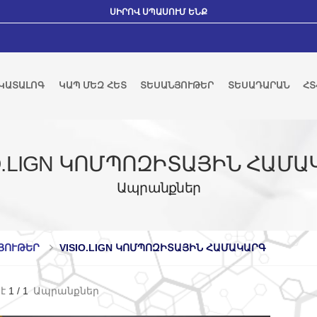
ՍԻՐՈՎ ՍՊԱՍՈՒՄ ԵՆՔ
ԿԱՏԱԼՈԳ
ԿԱՊ ՄԵԶ ՀԵՏ
ՏԵՍԱՆՅՈՒԹԵՐ
ՏԵՍԱԴԱՐԱՆ
ՀՏ
IO.LIGN ԿՈՄՊՈԶԻՏԱՅԻՆ ՀԱՄԱ
Ապրանքներ
ՅՈՒԹԵՐ
VISIO.LIGN ԿՈՄՊՈԶԻՏԱՅԻՆ ՀԱՄԱԿԱՐԳ
է
1
/
1
Ապրանքներ