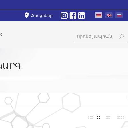
Հասցեներ
Հ
ԿԱՐԳ