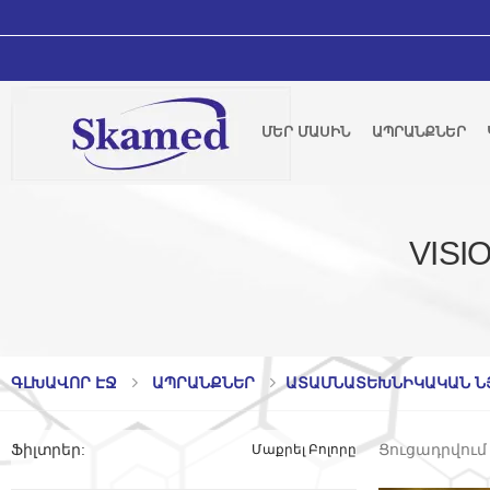
ՄԵՐ ՄԱՍԻՆ
ԱՊՐԱՆՔՆԵՐ
VIS
ԳԼԽԱՎՈՐ ԷՋ
ԱՊՐԱՆՔՆԵՐ
ԱՏԱՄՆԱՏԵԽՆԻԿԱԿԱՆ Ն
Ցուցադրվում 
Ֆիլտրեր
:
Մաքրել Բոլորը