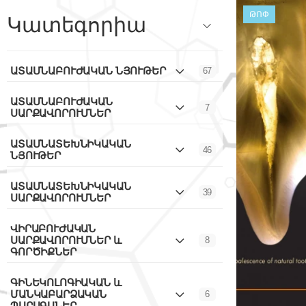
ԹՈՓ
Կատեգորիա
ԱՏԱՄՆԱԲՈՒԺԱԿԱՆ ՆՅՈՒԹԵՐ
67
ԱՏԱՄՆԱԲՈՒԺԱԿԱՆ
7
ՍԱՐՔԱՎՈՐՈՒՄՆԵՐ
ԱՏԱՄՆԱՏԵԽՆԻԿԱԿԱՆ
46
ՆՅՈՒԹԵՐ
ԱՏԱՄՆԱՏԵԽՆԻԿԱԿԱՆ
39
ՍԱՐՔԱՎՈՐՈՒՄՆԵՐ
ՎԻՐԱԲՈՒԺԱԿԱՆ
ՍԱՐՔԱՎՈՐՈՒՄՆԵՐ և
8
ԳՈՐԾԻՔՆԵՐ
ԳԻՆԵԿՈԼՈԳԻԱԿԱՆ և
ՄԱՆԿԱԲԱՐՁԱԿԱՆ
6
ՊԱՐԱԳԱՆԵՐ