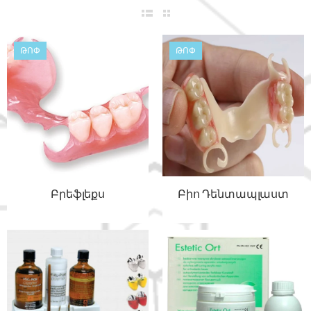
ԹՈՓ
ԹՈՓ
Բրեֆլեքս
Բիո Դենտապլաստ