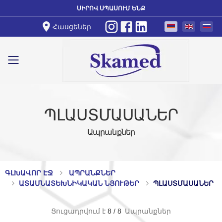
ՍԻՐՈՎ ՍՊԱՍՈՒՄ ԵՆՔ
Հասցեներ
Toggle mobile menu
ՊԼԱՍՏՄԱՍԱՆԵՐ
Ապրանքներ
ԳԼԽԱՎՈՐ ԷՋ
ԱՊՐԱՆՔՆԵՐ
ԱՏԱՄՆԱՏԵԽՆԻԿԱԿԱՆ ՆՅՈՒԹԵՐ
ՊԼԱՍՏՄԱՍԱՆԵՐ
Ցուցադրվում է
8
/
8
Ապրանքներ