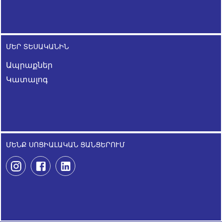
ՄԵՐ ՏԵՍԱԿԱՆԻՆ
Ապրաքներ
Կատալոգ
ՄԵՆՔ ՍՈՑԻԱԼԱԿԱՆ ՑԱՆՑԵՐՈՒՄ