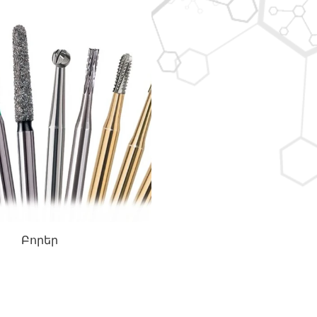
Բորեր