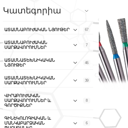
Կատեգորիա
ԱՏԱՄՆԱԲՈՒԺԱԿԱՆ ՆՅՈՒԹԵՐ
67
ԱՏԱՄՆԱԲՈՒԺԱԿԱՆ
7
ՍԱՐՔԱՎՈՐՈՒՄՆԵՐ
ԱՏԱՄՆԱՏԵԽՆԻԿԱԿԱՆ
46
ՆՅՈՒԹԵՐ
ԱՏԱՄՆԱՏԵԽՆԻԿԱԿԱՆ
39
ՍԱՐՔԱՎՈՐՈՒՄՆԵՐ
ՎԻՐԱԲՈՒԺԱԿԱՆ
ՍԱՐՔԱՎՈՐՈՒՄՆԵՐ և
8
ԳՈՐԾԻՔՆԵՐ
ԳԻՆԵԿՈԼՈԳԻԱԿԱՆ և
ՄԱՆԿԱԲԱՐՁԱԿԱՆ
6
ՊԱՐԱԳԱՆԵՐ