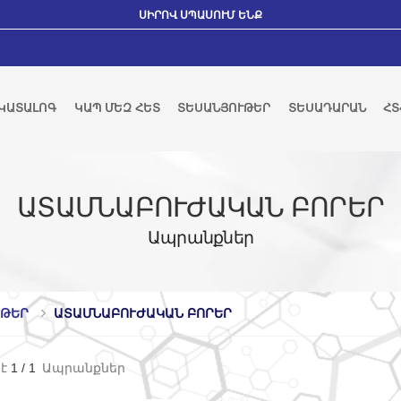
ՍԻՐՈՎ ՍՊԱՍՈՒՄ ԵՆՔ
ԿԱՏԱԼՈԳ
ԿԱՊ ՄԵԶ ՀԵՏ
ՏԵՍԱՆՅՈՒԹԵՐ
ՏԵՍԱԴԱՐԱՆ
ՀՏ
ԱՏԱՄՆԱԲՈՒԺԱԿԱՆ ԲՈՐԵՐ
Ապրանքներ
ՒԹԵՐ
ԱՏԱՄՆԱԲՈՒԺԱԿԱՆ ԲՈՐԵՐ
է
1
/
1
Ապրանքներ