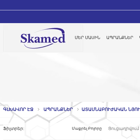
ՄԵՐ ՄԱՍԻՆ
ԱՊՐԱՆՔՆԵՐ
ԳԼԽԱՎՈՐ ԷՋ
ԱՊՐԱՆՔՆԵՐ
ԱՏԱՄՆԱԲՈՒԺԱԿԱՆ ՆՅՈ
Ցուցադրվում 
Ֆիլտրեր
:
Մաքրել Բոլորը