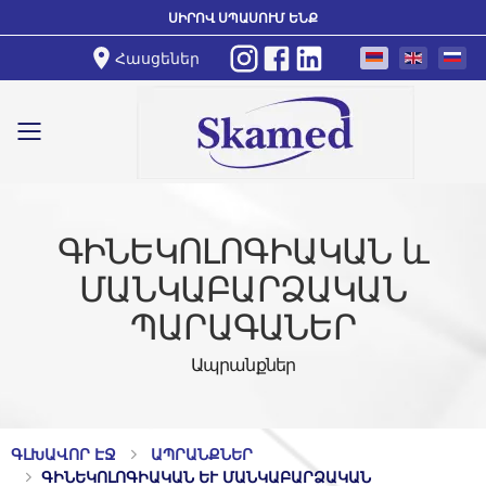
ՍԻՐՈՎ ՍՊԱՍՈՒՄ ԵՆՔ
Հասցեներ
Toggle mobile menu
ԳԻՆԵԿՈԼՈԳԻԱԿԱՆ և
ՄԱՆԿԱԲԱՐՁԱԿԱՆ
ՊԱՐԱԳԱՆԵՐ
Ապրանքներ
ԳԼԽԱՎՈՐ ԷՋ
ԱՊՐԱՆՔՆԵՐ
ԳԻՆԵԿՈԼՈԳԻԱԿԱՆ ԵՒ ՄԱՆԿԱԲԱՐՁԱԿԱՆ Պ