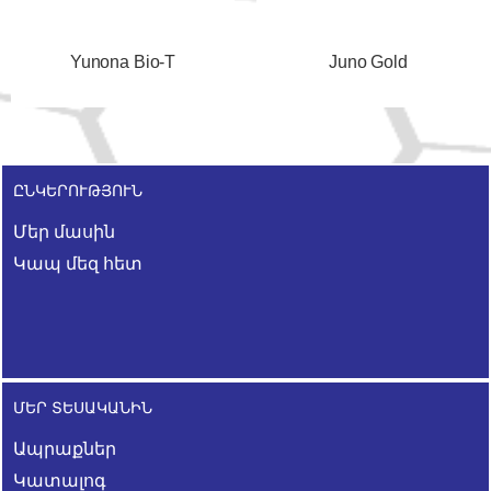
Yunona Bio-T
Juno Gold
ԸՆԿԵՐՈՒԹՅՈՒՆ
Մեր մասին
Կապ մեզ հետ
ՄԵՐ ՏԵՍԱԿԱՆԻՆ
Ապրաքներ
Կատալոգ