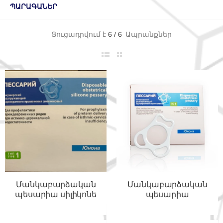
ԱՐԱԳԱՆԵՐ
Ցուցադրվում է
6
/
6
Ապրանքներ
Մանկաբարձական
Մանկաբարձական
պեսարիա սիլիկոնե
պեսարիա