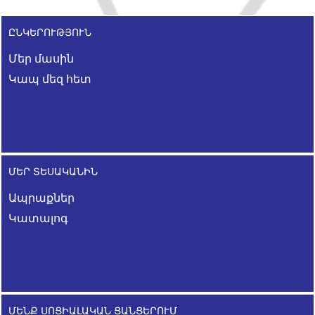
ԸՆԿԵՐՈՒԹՅՈՒՆ
Մեր մասին
Կապ մեզ հետ
ՄԵՐ ՏԵՍԱԿԱՆԻՆ
Ապրաքներ
Կատալոգ
ՄԵՆՔ ՍՈՑԻԱԼԱԿԱՆ ՑԱՆՑԵՐՈՒՄ