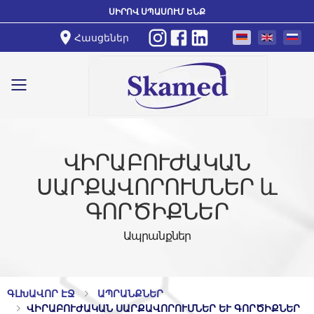
ՍԻՐՈՎ ՍՊԱՍՈՒՄ ԵՆՔ
Հասցեներ
Toggle mobile menu
ՎԻՐԱԲՈՒԺԱԿԱՆ
ՍԱՐՔԱՎՈՐՈՒՄՆԵՐ և
ԳՈՐԾԻՔՆԵՐ
Ապրանքներ
ԳԼԽԱՎՈՐ ԷՋ
ԱՊՐԱՆՔՆԵՐ
ՎԻՐԱԲՈՒԺԱԿԱՆ ՍԱՐՔԱՎՈՐՈՒՄՆԵՐ ԵՒ ԳՈՐԾԻՔՆԵՐ