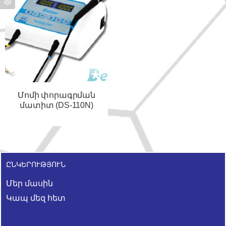
Մոմի փորագրման
մատիտ (DS-110N)
ԸՆԿԵՐՈՒԹՅՈՒՆ
Մեր մասին
Կապ մեզ հետ