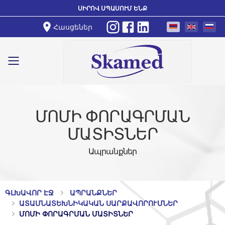
ՍԻՐՈՎ ՍՊԱՍՈՒՄ ԵՆՔ
Հասցեներ
Toggle mobile menu
ՄՈՄԻ ՓՈՐԱԳՐՄԱՆ
ՄԱՏԻՏՆԵՐ
Ապրանքներ
ԳԼԽԱՎՈՐ ԷՋ
ԱՊՐԱՆՔՆԵՐ
ԱՏԱՄՆԱՏԵԽՆԻԿԱԿԱՆ ՍԱՐՔԱՎՈՐՈՒՄՆԵՐ
ՄՈՄԻ ՓՈՐԱԳՐՄԱՆ ՄԱՏԻՏՆԵՐ