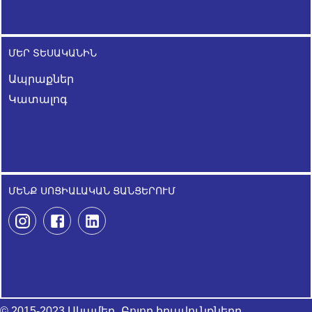
ՄԵՐ ՏԵՍԱԿԱՆԻՆ
Ապրաքներ
Կատալոգ
ՄԵՆՔ ՍՈՑԻԱԼԱԿԱՆ ՑԱՆՑԵՐՈՒՄ
© 2015-2023 Սկամեդ, Բոլոր իրավունքները