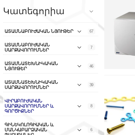
Կատեգորիա
ԱՏԱՄՆԱԲՈՒԺԱԿԱՆ ՆՅՈՒԹԵՐ
67
ԱՏԱՄՆԱԲՈՒԺԱԿԱՆ
7
ՍԱՐՔԱՎՈՐՈՒՄՆԵՐ
ԱՏԱՄՆԱՏԵԽՆԻԿԱԿԱՆ
46
ՆՅՈՒԹԵՐ
ԱՏԱՄՆԱՏԵԽՆԻԿԱԿԱՆ
39
ՍԱՐՔԱՎՈՐՈՒՄՆԵՐ
ՎԻՐԱԲՈՒԺԱԿԱՆ
ՍԱՐՔԱՎՈՐՈՒՄՆԵՐ և
8
ԳՈՐԾԻՔՆԵՐ
ԳԻՆԵԿՈԼՈԳԻԱԿԱՆ և
ՄԱՆԿԱԲԱՐՁԱԿԱՆ
6
ՊԱՐԱԳԱՆԵՐ