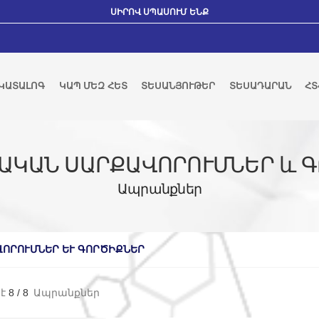
ՍԻՐՈՎ ՍՊԱՍՈՒՄ ԵՆՔ
ԿԱՏԱԼՈԳ
ԿԱՊ ՄԵԶ ՀԵՏ
ՏԵՍԱՆՅՈՒԹԵՐ
ՏԵՍԱԴԱՐԱՆ
ՀՏ
ԱԿԱՆ ՍԱՐՔԱՎՈՐՈՒՄՆԵՐ և 
Ապրանքներ
ՈՐՈՒՄՆԵՐ ԵՒ ԳՈՐԾԻՔՆԵՐ
է
8
/
8
Ապրանքներ