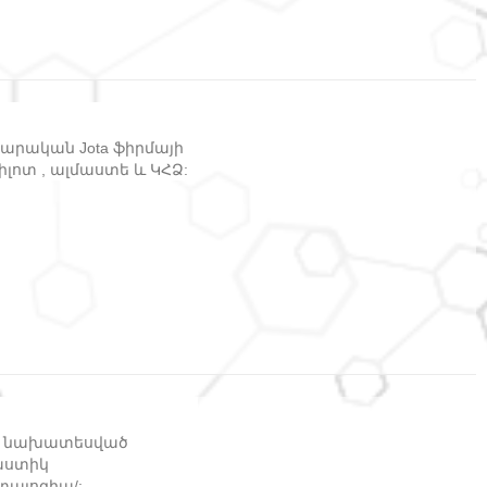
արական Jota ֆիրմայի
իլոտ , ալմաստե և ԿՀՁ:
րք նախատեսված
աստիկ
/Իմպլանտալոգիա/: