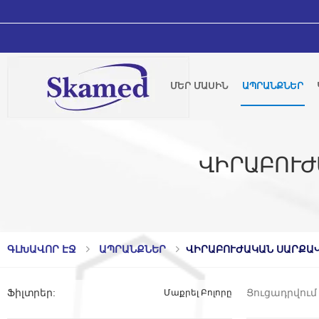
ՄԵՐ ՄԱՍԻՆ
ԱՊՐԱՆՔՆԵՐ
ՎԻՐԱԲՈՒԺ
ԳԼԽԱՎՈՐ ԷՋ
ԱՊՐԱՆՔՆԵՐ
ՎԻՐԱԲՈՒԺԱԿԱՆ ՍԱՐՔԱՎ
Ցուցադրվում 
Ֆիլտրեր
:
Մաքրել Բոլորը