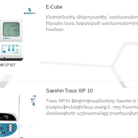
E-Cube
Էնդոդոնտիկ միկրոշարժիչ՝ արմատախո
ինչպես նաև խցանված արմատախողով
համար։
Saeshin Traus XIP 10
Traus XIP10 ֆիզիոդիսպենսերը Saeshin
բազմաֆունկցիոնալ սարք է, որը հատ
մասնագետի աշխատանքը բարելավելու
վիրահատությունները կատարելու համ
ստոմատոլոգիա և պրոթեզավորում, ծն
խոռոչի շտկում, փոքր ոսկորների վիրա
դիմածնոտային վիրահատություն, ատ