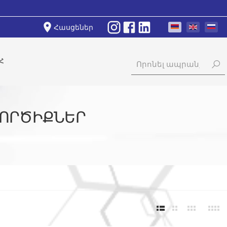
Հասցեներ
Հ
ԳՈՐԾԻՔՆԵՐ