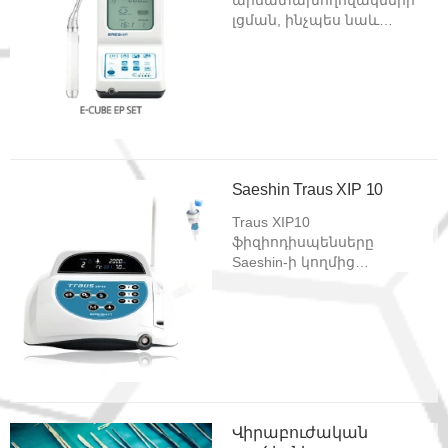
լցման, ինչպես նաև
խցանված
արմատախողովակների
բուժման համար։
Saeshin Traus XIP 10
Traus XIP10
ֆիզիոդիսպենսերը
Saeshin-ի կողմից
արտադրված
բազմաֆունկցիոնալ սարք
է, որը հատուկ
նախատեսված է
մասնագետի
աշխատանքը
բարելավելու և հետևյալ
վիրահատությունները
Վիրաբուժական
կատարելու համար՝