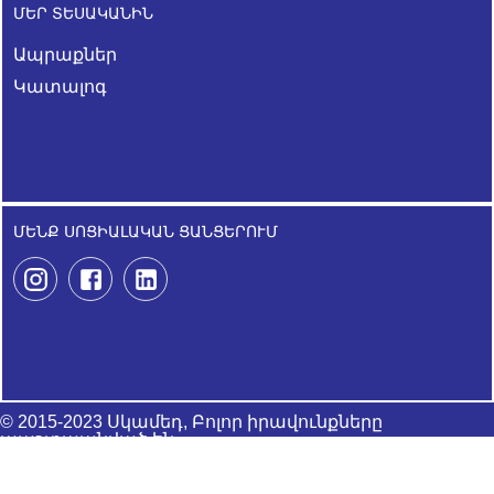
ՄԵՐ ՏԵՍԱԿԱՆԻՆ
Ապրաքներ
Կատալոգ
ՄԵՆՔ ՍՈՑԻԱԼԱԿԱՆ ՑԱՆՑԵՐՈՒՄ
© 2015-2023 Սկամեդ, Բոլոր իրավունքները
պաշտպանված են
Developed by