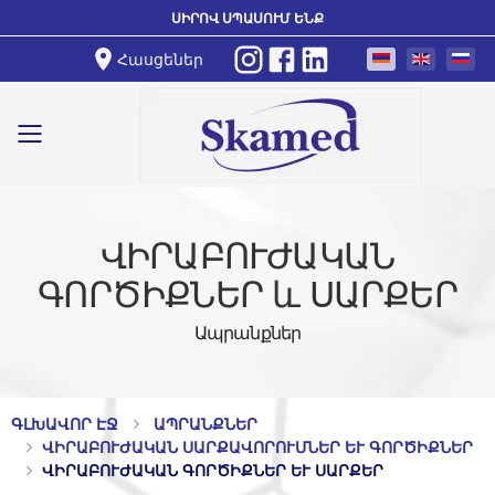
ՍԻՐՈՎ ՍՊԱՍՈՒՄ ԵՆՔ
Հասցեներ
Toggle mobile menu
ՎԻՐԱԲՈՒԺԱԿԱՆ
ԳՈՐԾԻՔՆԵՐ և ՍԱՐՔԵՐ
Ապրանքներ
ԳԼԽԱՎՈՐ ԷՋ
ԱՊՐԱՆՔՆԵՐ
ՎԻՐԱԲՈՒԺԱԿԱՆ ՍԱՐՔԱՎՈՐՈՒՄՆԵՐ ԵՒ ԳՈՐԾԻՔՆԵՐ
ՎԻՐԱԲՈՒԺԱԿԱՆ ԳՈՐԾԻՔՆԵՐ ԵՒ ՍԱՐՔԵՐ