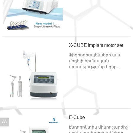
վիրաբուժության և
օստեոպլաստիկ
վիրահատությունների
համար /
Իմպլանտալոգիա/:
X-CUBE implant motor set
Ֆիզիոդիսպենսերի այս
մոդելի հիմնական
առավելությունը հզոր
առանց ածուխի շարժիչն է
(արագությունը՝ 600 - 50’000
պտ/րոպ, պտույտի
արագությունը՝ 5.0 - 50 Ն/
սմ), որը ընկերության
սեփական մշակումն է։
E-Cube
Էնդոդոնտիկ միկրոշարժիչ՝
արմատախողովակների