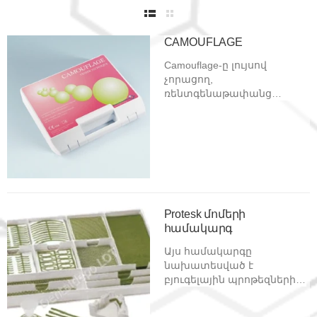
CAMOUFLAGE
Camouflage-ը լույսով
չորացող,
ռենտգենաթափանց
ունիվերսալ
վերականգնողական
կոմպոզիտ է,
պարունակում է նանո-
մասնիկներ: Կոմպոզիտում
առկա նանո-մասնիկների
ու միկրոապակիների
շնորհիվ հնարավոր է
Protesk մոմերի
մակերեսն իդեալական
համակարգ
փայլեցնել:
Այս համակարգը
նախատեսված է
բյուգելային պրոթեզների
մոդելավորման համար:
Համակարգն իր մեջ