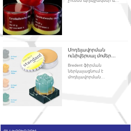
չունեն պղպջակներ և
լարվածություն։
Մոդելավորման
ունիվերսալ մոմեր
Bredent
Bredent ֆիրման
ներկայացնում է
մոդելավորման
ունիվերսալ մոմեր՝
նախատեսված
արհեստահական
պսակների և կամրջաձև
պրոթեզներ ստանալու
համար: