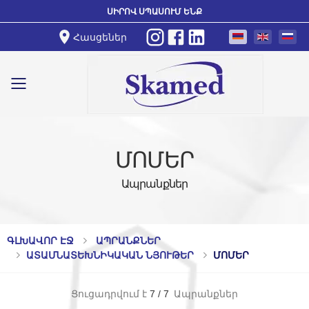
ՍԻՐՈՎ ՍՊԱՍՈՒՄ ԵՆՔ
Հասցեներ
Toggle mobile menu
ՄՈՄԵՐ
Ապրանքներ
ԳԼԽԱՎՈՐ ԷՋ
ԱՊՐԱՆՔՆԵՐ
ԱՏԱՄՆԱՏԵԽՆԻԿԱԿԱՆ ՆՅՈՒԹԵՐ
ՄՈՄԵՐ
Ցուցադրվում է
7
/
7
Ապրանքներ