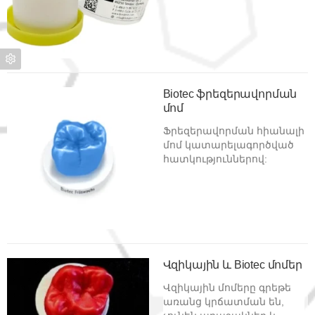
Biotec ֆրեզերավորման
մոմ
Ֆրեզերավորման հիանալի
մոմ կատարելագործված
հատկություններով:
Վզիկային և Biotec մոմեր
Վզիկային մոմերը գրեթե
առանց կրճատման են,