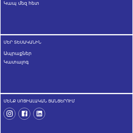
Կապ մեզ հետ
ՄԵՐ ՏԵՍԱԿԱՆԻՆ
Ապրաքներ
Կատալոգ
ՄԵՆՔ ՍՈՑԻԱԼԱԿԱՆ ՑԱՆՑԵՐՈՒՄ