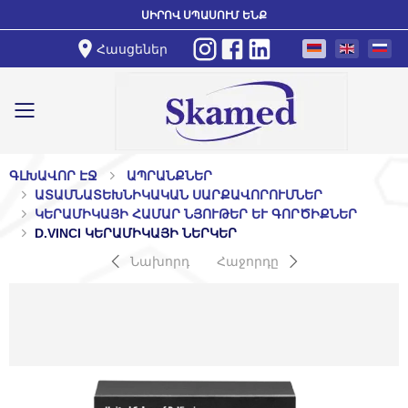
ՍԻՐՈՎ ՍՊԱՍՈՒՄ ԵՆՔ
Հասցեներ
Toggle mobile menu
ԳԼԽԱՎՈՐ ԷՋ
ԱՊՐԱՆՔՆԵՐ
ԱՏԱՄՆԱՏԵԽՆԻԿԱԿԱՆ ՍԱՐՔԱՎՈՐՈՒՄՆԵՐ
ԿԵՐԱՄԻԿԱՅԻ ՀԱՄԱՐ ՆՅՈՒԹԵՐ ԵՒ ԳՈՐԾԻՔՆԵՐ
D.VINCI ԿԵՐԱՄԻԿԱՅԻ ՆԵՐԿԵՐ
Նախորդ
Հաջորդը