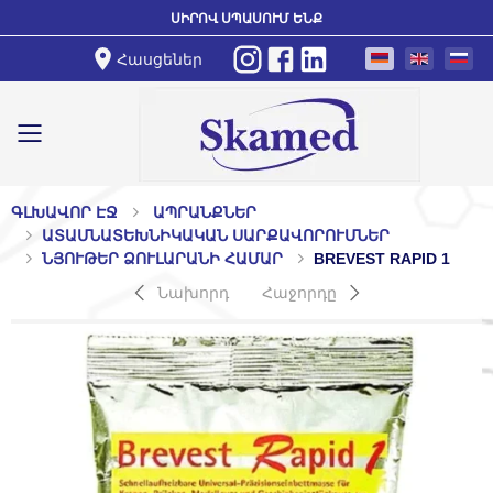
ՍԻՐՈՎ ՍՊԱՍՈՒՄ ԵՆՔ
Հասցեներ
Toggle mobile menu
ԳԼԽԱՎՈՐ ԷՋ
ԱՊՐԱՆՔՆԵՐ
ԱՏԱՄՆԱՏԵԽՆԻԿԱԿԱՆ ՍԱՐՔԱՎՈՐՈՒՄՆԵՐ
ՆՅՈՒԹԵՐ ՁՈՒԼԱՐԱՆԻ ՀԱՄԱՐ
BREVEST RAPID 1
Նախորդ
Հաջորդը