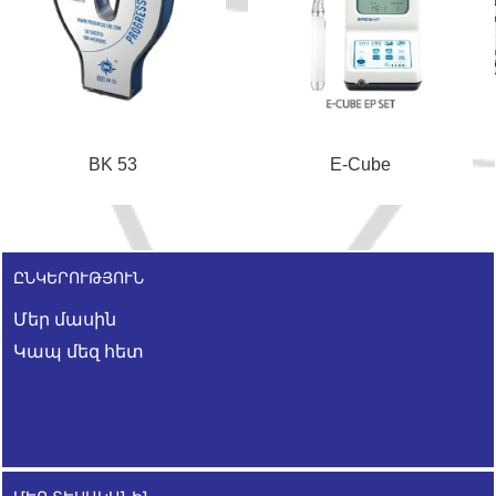
BK 53
E-Cube
ԸՆԿԵՐՈՒԹՅՈՒՆ
Մեր մասին
Կապ մեզ հետ