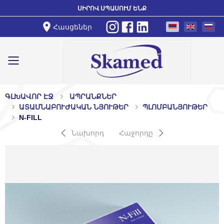
ՍԻՐՈՎ ՍՊԱՍՈՒՄ ԵՆՔ
Հասցեներ
Toggle mobile menu
ԳԼԽԱՎՈՐ ԷՋ
ԱՊՐԱՆՔՆԵՐ
ԱՏԱՄՆԱԲՈՒԺԱԿԱՆ ՆՅՈՒԹԵՐ
ՊԼՈՄԲԱՆՅՈՒԹԵՐ
N-FILL
Նախորդ
Հաջորդը