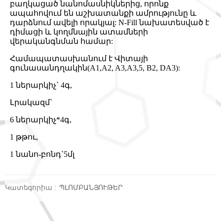
բաղկացած նանոմասնիկներից, որոնք
ապահովում են աշխատանքի ամրությունը և
դարձնում ավելի որակյալ: N-Fill նախատեսված է
դիմացի և կողմնային ատամների
վերականգնման համար:
Համապատասխանում է Վիտայի
գունասանդղակին(A1,A2, A3,A3,5, B2, DA3):
1 ներարկիչ` 4գ,
Լրակազմ`
6 ներարկիչ*4գ,
1 թթու,
1 նանո-բոնդ`5մլ
Կատեգորիա
:
ՊԼՈՄԲԱՆՅՈՒԹԵՐ