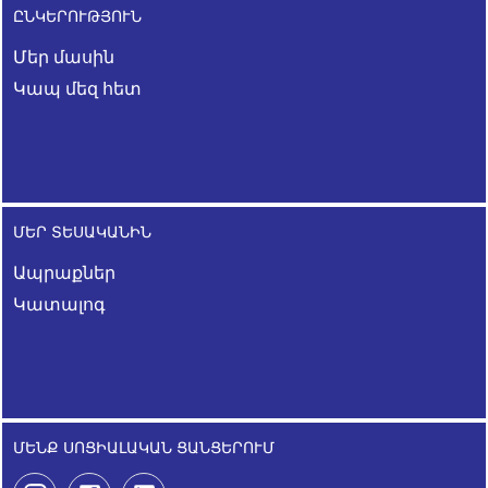
ԸՆԿԵՐՈՒԹՅՈՒՆ
Մեր մասին
Կապ մեզ հետ
ՄԵՐ ՏԵՍԱԿԱՆԻՆ
Ապրաքներ
Կատալոգ
ՄԵՆՔ ՍՈՑԻԱԼԱԿԱՆ ՑԱՆՑԵՐՈՒՄ