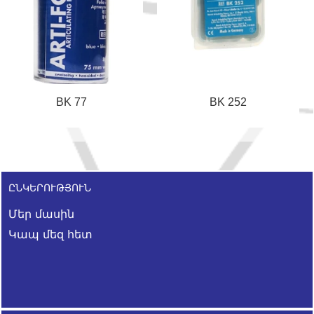
BK 77
BK 252
ԸՆԿԵՐՈՒԹՅՈՒՆ
Մեր մասին
Կապ մեզ հետ