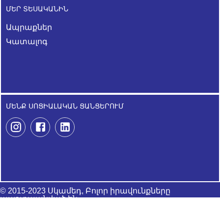
ՄԵՐ ՏԵՍԱԿԱՆԻՆ
Ապրաքներ
Կատալոգ
ՄԵՆՔ ՍՈՑԻԱԼԱԿԱՆ ՑԱՆՑԵՐՈՒՄ
© 2015-2023 Սկամեդ, Բոլոր իրավունքները
պաշտպանված են
Developed by