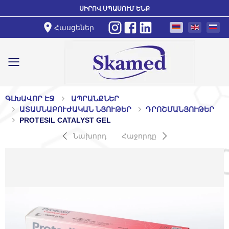
ՍԻՐՈՎ ՍՊԱՍՈՒՄ ԵՆՔ
Հասցեներ
Toggle mobile menu
ԳԼԽԱՎՈՐ ԷՋ
ԱՊՐԱՆՔՆԵՐ
ԱՏԱՄՆԱԲՈՒԺԱԿԱՆ ՆՅՈՒԹԵՐ
ԴՐՈՇՄԱՆՅՈՒԹԵՐ
PROTESIL CATALYST GEL
Նախորդ
Հաջորդը